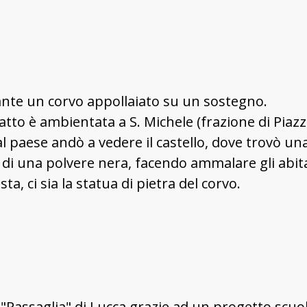
ante un corvo appollaiato su un sostegno.
atto è ambientata a S. Michele (frazione di Piaz
 paese andò a vedere il castello, dove trovò una 
e di una polvere nera, facendo ammalare gli abita
ta, ci sia la statua di pietra del corvo.
 "Passaglia" di Lucca grazie ad un progetto scuola