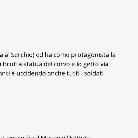
za al Serchio) ed ha come protagonista la
brutta statua del corvo e lo gettò via.
nti e uccidendo anche tutti i soldati.
-lavoro fra il Museo e l'istituto.