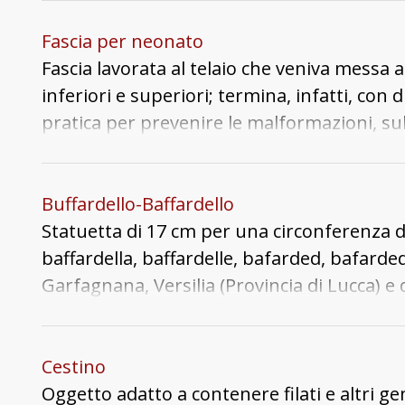
lunghezza tenuti insieme da una vite. La vi
quando lo permettevano i lavori campestri.
pennacchio, è stata realizzata con cinque s
proprio testo prediletto, il proprio modo 
Fascia per neonato
unica striscia centrale in bianco. Il fissaggi
nell’ombra di un castagneto, nell’angolo di 
Fascia lavorata al telaio che veniva messa ai
inferiori e superiori; termina, infatti, con
pratica per prevenire le malformazioni, sub
psicologico facendo sentire il bambino pro
Buffardello-Baffardello
Statuetta di 17 cm per una circonferenza di
baffardella, baffardelle, bafarded, bafarded,
Garfagnana, Versilia (Provincia di Lucca) e
(disegno) e la successiva lavorazione in argil
però, su alcune delle molteplici descrizioni
raccolti e disponibili in forma digitale pre
Cestino
e il mento pronunciato .
Oggetto adatto a contenere filati e altri ge