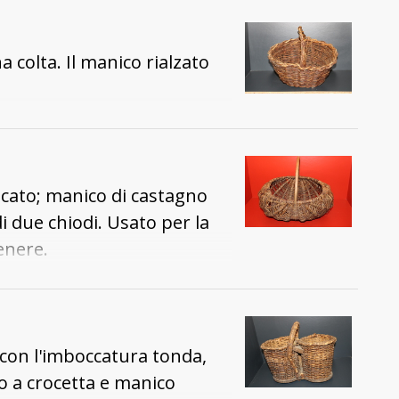
 colta. Il manico rialzato
icato; manico di castagno
 due chiodi. Usato per la
enere.
, con l'imboccatura tonda,
do a crocetta e manico