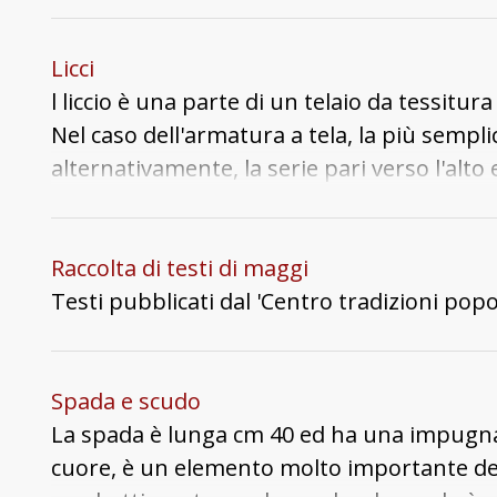
via. Questi iniziò a volare e cospargere il
tutti i soldati. Ancora oggi si crede che nel 
Licci
l liccio è una parte di un telaio da tessitura
Nel caso dell'armatura a tela, la più semplice
alternativamente, la serie pari verso l'a
abbassamento e sollevamento, che incrocia le 
quindi a costruire il tessuto.
Raccolta di testi di maggi
Testi pubblicati dal 'Centro tradizioni popol
Spada e scudo
La spada è lunga cm 40 ed ha una impugnatu
cuore, è un elemento molto importante del 