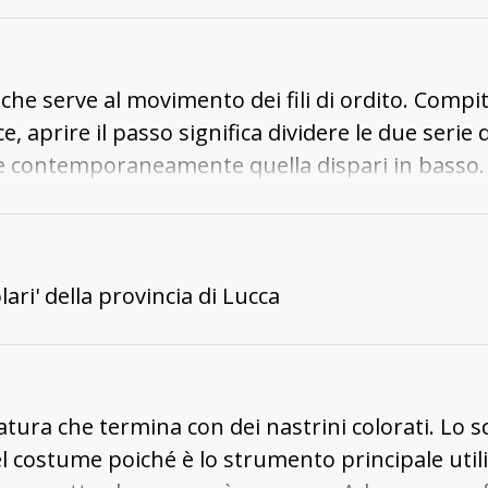
 paese di una polvere nera, facendo ammalare gli
castello, nascosta, ci sia la statua di pietra del co
 che serve al movimento dei fili di ordito. Compito
, aprire il passo significa dividere le due serie d
lto e contemporaneamente quella dispari in bass
due serie di fili, serve a bloccare il filo di tram
ari' della provincia di Lucca
ra che termina con dei nastrini colorati. Lo sc
costume poiché è lo strumento principale utilizz