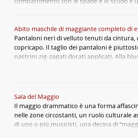
combattimento con le spade e lo scudo è 
movimenti ritmici che assomiglia ad una d
Abito maschile di maggiante completo di e
Pantaloni neri di velluto tenuti da cintur
copricapo. Il taglio dei pantaloni è piutto
nastrini zig-zagati dorati applicati. Alla bl
pantaloni arricchito di decori di passamane
quadrato e ravvivato da piccoli lustrini cir
motivi decorativi (piccoli uccelli?) ricoperti d
rosso. La cintura è in cuoio con borchie me
Sala del Maggio
e applicato alla blusa all'altezza delle spal
Il maggio drammatico è una forma affascinan
stato ricavato dalla trasformazione di un e
nelle zone circostanti, un ruolo culturale a
applicata una cresta in legno rifinita con st
di uno o più musicisti, una decina di “maggia
celesti e rombi rossi. Sulla sommità della cr
in versi su temi soprattutto cavallereschi.