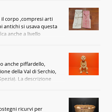
ondelle con vite a mo' di
 propria compagnia, il
 metallizzate) unite tramite
na il maggio, magari
 il corpo ,compresi arti
pi antichi si usava questa
ca anche a livello
o anche piffardello,
ione della Val di Serchio,
Spezia). La descrizione
 artistico, che si è basato,
tando i vari racconti orali
 , le scarpe, il naso adunco
ostegni ricurvi per