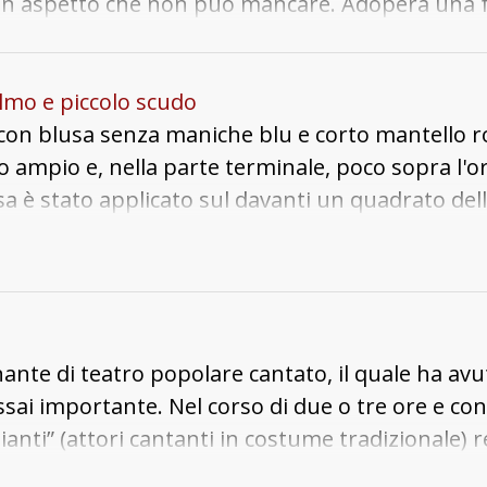
un aspetto che non può mancare. Adopera una f
anza.
lmo e piccolo scudo
a, con blusa senza maniche blu e corto mantello
sto ampio e, nella parte terminale, poco sopra l'
usa è stato applicato sul davanti un quadrato dell
ria dorati fissati con cucitura a formare un fior
colari in ottone e vetro. Agli angoli superiori de
i paillettes in vari colori. All'altezza del collo son
talliche in parte arrugginite. Il mantello è orl
le con due spille in bigiotteria dorata a forma di
te di teatro popolare cantato, il quale ha avuto
lmetto da sicurezza originariamente in plastica 
ssai importante. Nel corso di due o tre ore e con
riscia di cuoio solo nella parte posteriore e ravv
nti” (attori cantanti in costume tradizionale) rec
esta sono stati applicati nastri di raso in vario c
 Fino a qualche decennio fa le recite avvenivano