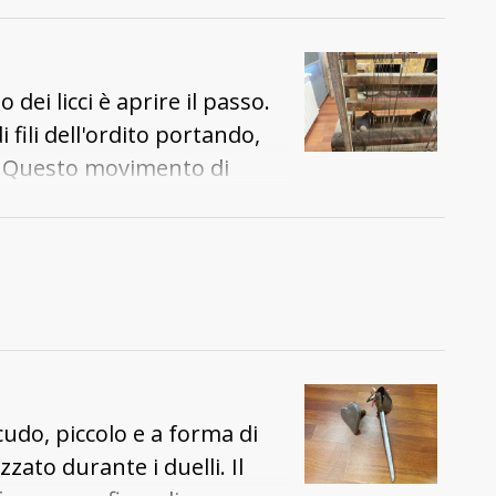
 abitanti e uccidendo anche
rvo.
 dei licci è aprire il passo.
i fili dell'ordito portando,
o. Questo movimento di
a tra quelli dell'ordito e
udo, piccolo e a forma di
ato durante i duelli. Il