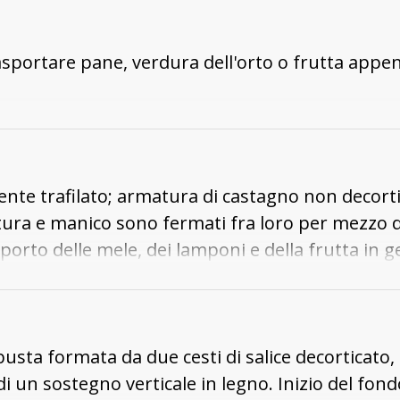
asportare pane, verdura dell'orto o frutta appena
ente trafilato; armatura di castagno non decort
tura e manico sono fermati fra loro per mezzo di
asporto delle mele, dei lamponi e della frutta in g
obusta formata da due cesti di salice decorticato
o di un sostegno verticale in legno. Inizio del fon