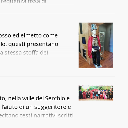
requenza fissa di
 rosso ed elmetto come
orlo, questi presentano
a stessa stoffa dei
e geometrico iscritto nel
l quadrato sono applicati due
o cuciti tre fiocchetti di raso
ato con passamaneria dorata
 cuore perlaceo. L'elmetto è
, nella valle del Serchio e
rossa al quale è stata
 l’aiuto di un suggeritore e
ivata da onde stilizzate
itano testi narrativi scritti
olore di circa 30 cm di
 durante il mese di maggio,