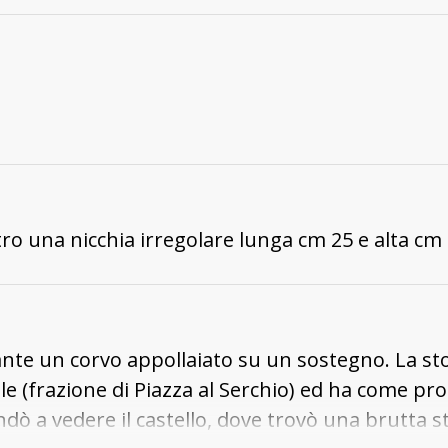
ro una nicchia irregolare lunga cm 25 e alta cm 
nte un corvo appollaiato su un sostegno. La stor
 (frazione di Piazza al Serchio) ed ha come pr
dò a vedere il castello, dove trovò una brutta st