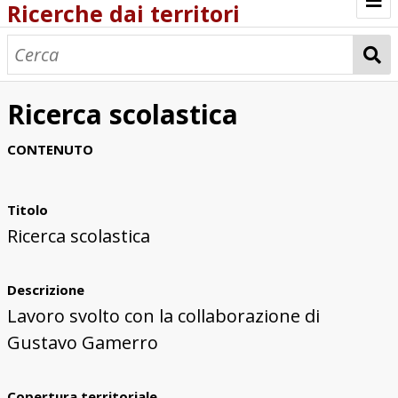
Ricerche dai territori
Sfoglia tutte le ricerche
Ricerche dai territori
Ricerca scolastica
Ricerca per località
CONTENUTO
Percorri collezioni
Titolo
Ricerca scolastica
Descrizione
Lavoro svolto con la collaborazione di
Gustavo Gamerro
Copertura territoriale