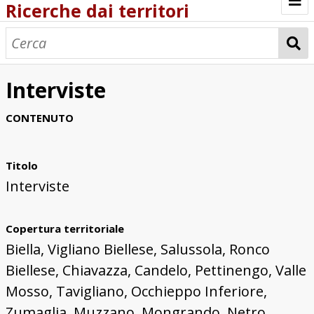
Ricerche dai territori
Sfoglia tutte le ricerche
Ricerche dai territori
Interviste
Ricerca per località
CONTENUTO
Percorri collezioni
Titolo
Interviste
Copertura territoriale
Biella, Vigliano Biellese, Salussola, Ronco
Biellese, Chiavazza, Candelo, Pettinengo, Valle
Mosso, Tavigliano, Occhieppo Inferiore,
Zumaglia, Muzzano, Mongrando, Netro